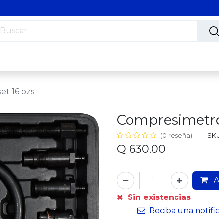
s
Nosotros
Contáctanos
Trabaja con nosotros
et 16 pzs
Compresimetro 
SKU
(0 reseña)
Q
630.00
A
Sin existencias
Reciba una notifi