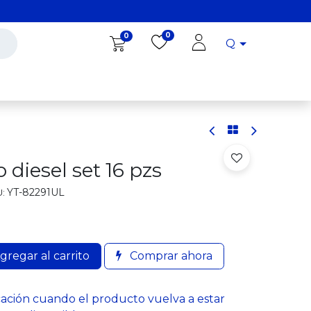
0
0
Q
Diro Tools
Diro
Blog
diesel set 16 pzs
YT-82291UL
:
gregar al carrito
Comprar ahora
cación cuando el producto vuelva a estar