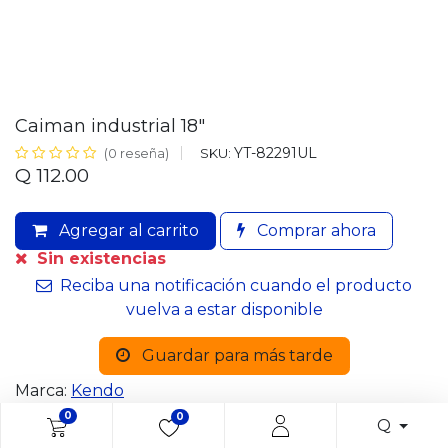
Caiman industrial 18"
YT-82291UL
SKU:
(0 reseña)
Q
112.00
Agregar al carrito
Comprar ahora
Sin existencias
Reciba una notificación cuando el producto
vuelva a estar disponible
Guardar para más tarde
Marca:
Kendo
0
0
Q