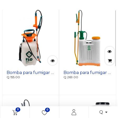
Bomba para fumigar manual 5l
Bomba para fumigar mochila 20l
Q
155.00
Q
269.00
0
0
Q