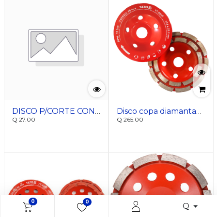
DISCO P/CORTE CONCRETO 9; MARCA: KRONOFLEX
Disco copa diamantada doble fila 5"
Q
27.00
Q
265.00
0
0
Q