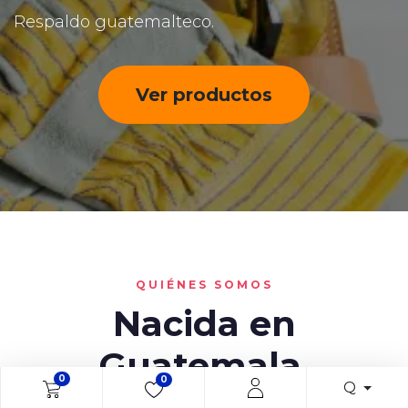
Respaldo guatemalteco.
Ver productos
QUIÉNES SOMOS
Nacida en
Guatemala.
0
0
Q
Construida para el