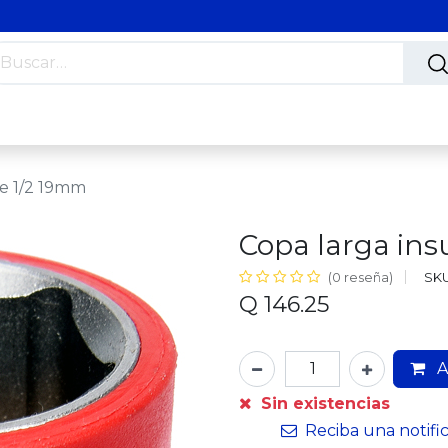
s
Nosotros
Contáctanos
Trabaja con nosotros
ve 1/2 19mm
Copa larga ins
SKU
(0 reseña)
Q
146.25
A
Sin existencias
Reciba una notifi