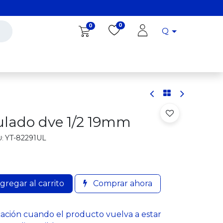
0
0
Q
Diro Tools
Diro
Blog
ulado dve 1/2 19mm
YT-82291UL
:
gregar al carrito
Comprar ahora
cación cuando el producto vuelva a estar