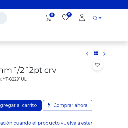
0
0
Q
Diro Tools
Diro
Blog
m 1/2 12pt crv
YT-82291UL
:
gregar al carrito
Comprar ahora
cación cuando el producto vuelva a estar