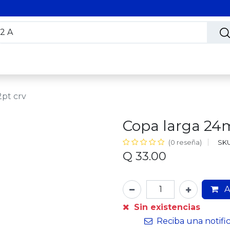
s
Nosotros
Contáctanos
Trabaja con nosotros
2pt crv
Copa larga 24m
SKU
(0 reseña)
Q
33.00
A
Sin existencias
Reciba una notifi