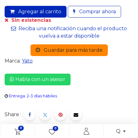
Agregar al carrito
Comprar ahora
Sin existencias
Reciba una notificación cuando el producto
vuelva a estar disponible
Guardar para más tarde
Marca:
Yato
Habla con un asesor
Entrega: 2-3 días hábiles
Share :
0
0
Q