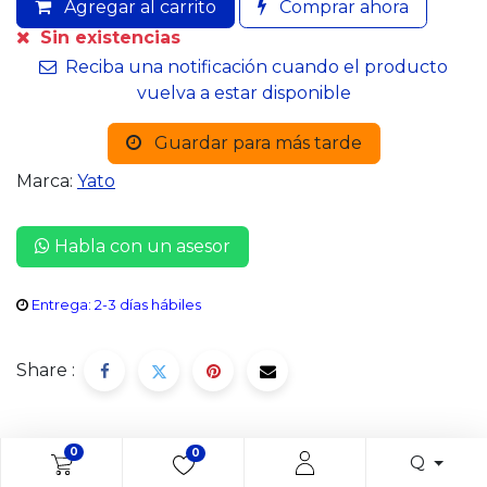
Agregar al carrito
Comprar ahora
Sin existencias
Reciba una notificación cuando el producto
vuelva a estar disponible
Guardar para más tarde
Marca:
Yato
Habla con un asesor
Entrega: 2-3 días hábiles
Share :
0
0
Descripción
Q