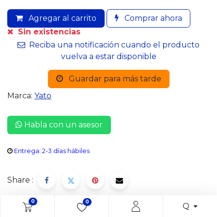
Agregar al carrito
Comprar ahora
Sin existencias
Reciba una notificación cuando el producto
vuelva a estar disponible
Guardar para más tarde
Marca:
Yato
Habla con un asesor
Entrega: 2-3 días hábiles
Share :
0
0
Q