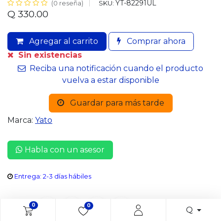
YT-82291UL
SKU:
(0 reseña)
Q
330.00
Agregar al carrito
Comprar ahora
Sin existencias
Reciba una notificación cuando el producto
vuelva a estar disponible
Guardar para más tarde
Marca:
Yato
Habla con un asesor
Entrega: 2-3 días hábiles
Share :
0
0
Q