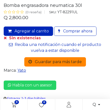
Bomba engrasadora neumatica 30l
YT-82291UL
SKU:
(0 reseña)
Q
2,800.00
Agregar al carrito
Comprar ahora
Sin existencias
Reciba una notificación cuando el producto
vuelva a estar disponible
Guardar para más tarde
Marca:
Yato
Habla con un asesor
Entrega: 2-3 días hábiles
0
0
Q