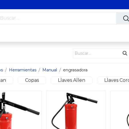
s
Nosotros
Contáctanos
Trabaja con nosotros
os
Herramientas
Manual
engrasadora
man
Copas
Llaves Allen
Llaves Cor