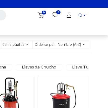
0
0
Q
Diro Tools
Diro
Blog
Ordenar por:
Tarifa pública
Nombre (A-Z)
ona
Llaves de Chucho
Llave Tubo