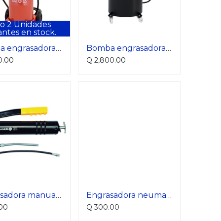
lo
2
Unidades
antes en stock.
Bomba engrasadora neumatica 12L
Bomba engrasadora neumatica 30l
0.00
Q
2,800.00
Engrasadora manual 400 cc 9000 psi
Engrasadora neumatica 400cc
00
Q
300.00