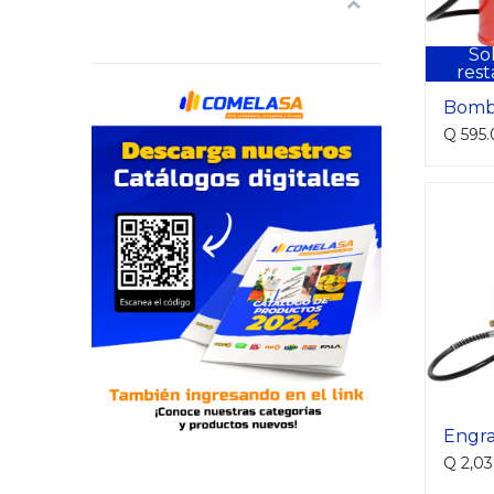
So
rest
Q
595
Q
2,0