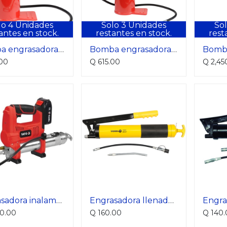
lo
4
Unidades
Solo
3
Unidades
So
antes en stock.
restantes en stock.
rest
Bomba engrasadora de grasa 4kg
Bomba engrasadora de grasa 8kg
.00
Q
615.00
Q
2,45
Engrasadora inalambrica 9000 psi
Engrasadora llenado manual 600cc
30.00
Q
160.00
Q
140.