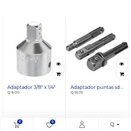
Adaptador 3/8" x 1/4"
Adaptador puntas sds plus para barreno 1/4 3/8 1/2
Q
6.00
Q
55.75
0
0
Q