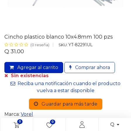
Cincho plastico blanco 10x4.8mm 100 pzs
YT-82291UL
SKU:
(0 reseña)
Q
31.00
Agregar al carrito
Comprar ahora
Sin existencias
Reciba una notificación cuando el producto
vuelva a estar disponible
Guardar para más tarde
Marca:
Vorel
0
0
Q