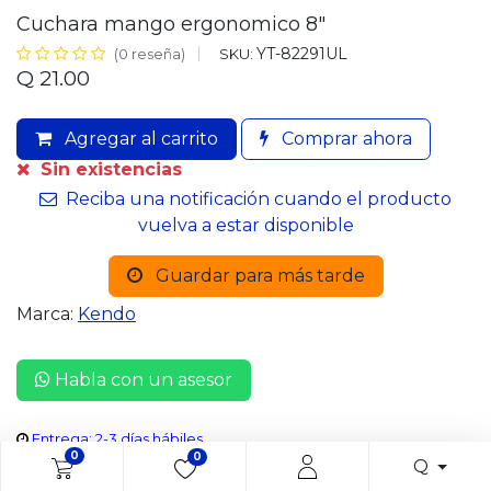
Cuchara mango ergonomico 8"
YT-82291UL
SKU:
(0 reseña)
Q
21.00
Agregar al carrito
Comprar ahora
Sin existencias
Reciba una notificación cuando el producto
vuelva a estar disponible
Guardar para más tarde
Marca:
Kendo
Habla con un asesor
Entrega: 2-3 días hábiles
0
0
Q