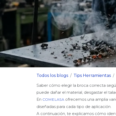
Todos los blogs
Tips Herramientas
Saber cómo elegir la broca correcta según 
puede dañar el material, desgastar el tal
En
ofrecemos una amplia vari
COMELASA
diseñadas para cada tipo de aplicación.
A continuación, te explicamos cómo identi