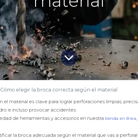
material
Cómo elegir la broca correcta según el material
el material es clave para lograr perforaciones limpias, precis
adro e incluso provocar accidentes.
edad de herramientas y accesorios en nuestra
tienda en línea
ficar la broca adecuada según el material que vas a perforar