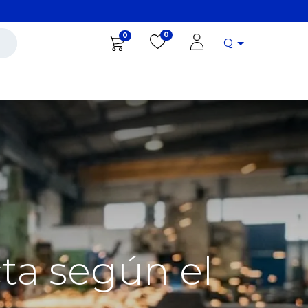
0
0
Q
Diro Tools
Diro
Blog
cta según el