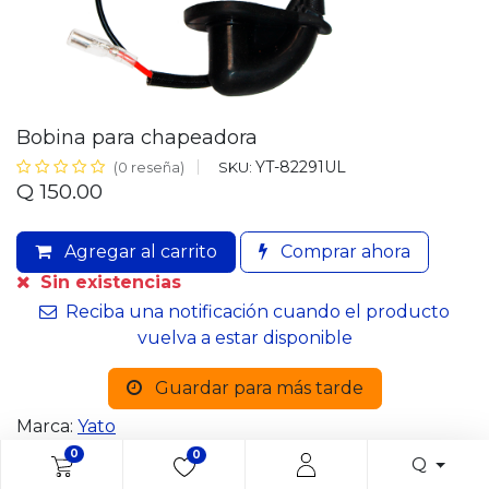
Bobina para chapeadora
YT-82291UL
SKU:
(0 reseña)
Q
150.00
Agregar al carrito
Comprar ahora
Sin existencias
Reciba una notificación cuando el producto
vuelva a estar disponible
Guardar para más tarde
Marca:
Yato
0
0
Q