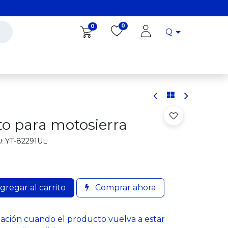
0
0
Q
Diro Tools
Diro
Blog
o para motosierra
YT-82291UL
:
gregar al carrito
Comprar ahora
cación cuando el producto vuelva a estar