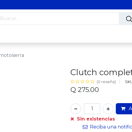
s
Nosotros
Contáctanos
Trabaja con nosotros
motosierra
Clutch complet
SKU
(0 reseña)
Q
275.00
A
Sin existencias
Reciba una notifi