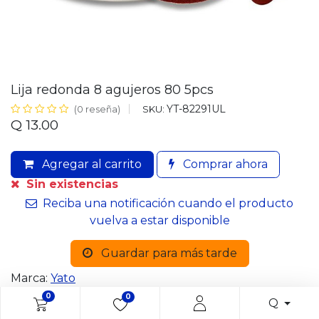
Lija redonda 8 agujeros 80 5pcs
YT-82291UL
SKU:
(0 reseña)
Q
13.00
Agregar al carrito
Comprar ahora
Sin existencias
Reciba una notificación cuando el producto
vuelva a estar disponible
Guardar para más tarde
Marca:
Yato
0
0
Q