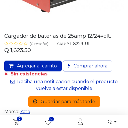
Cargador de baterias de 25amp 12/24volt.
YT-82291UL
SKU:
(0 reseña)
Q
1,623.50
Agregar al carrito
Comprar ahora
Sin existencias
Reciba una notificación cuando el producto
vuelva a estar disponible
Guardar para más tarde
Marca:
Yato
0
0
Q