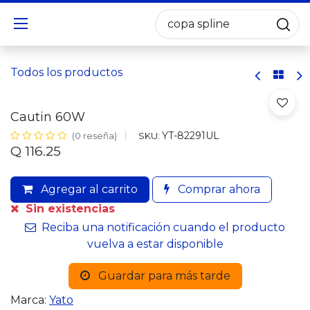
Todos los productos
Cautin 60W
YT-82291UL
SKU:
(0 reseña)
Q
116.25
Agregar al carrito
Comprar ahora
Sin existencias
Reciba una notificación cuando el producto
vuelva a estar disponible
Guardar para más tarde
Marca:
Yato