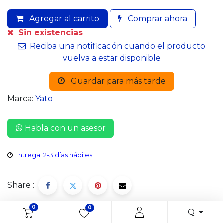
Agregar al carrito
Comprar ahora
Sin existencias
Reciba una notificación cuando el producto
vuelva a estar disponible
Guardar para más tarde
Marca:
Yato
Habla con un asesor
Entrega: 2-3 días hábiles
Share :
0
0
Q