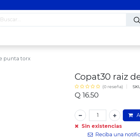
s
Nosotros
Contáctanos
Trabaja con nosotros
de punta torx
Copat30 raiz de
SKU
(0 reseña)
Q
16.50
A
Sin existencias
Reciba una notifi