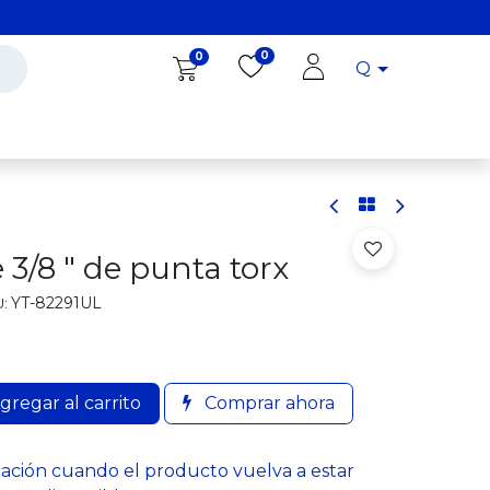
0
0
Q
Diro Tools
Diro
Blog
 3/8 " de punta torx
YT-82291UL
:
gregar al carrito
Comprar ahora
cación cuando el producto vuelva a estar