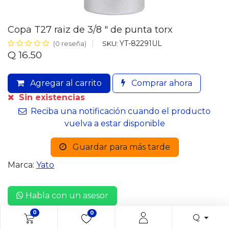
Copa T27 raiz de 3/8 " de punta torx
YT-82291UL
SKU:
(0 reseña)
Q
16.50
Agregar al carrito
Comprar ahora
Sin existencias
Reciba una notificación cuando el producto
vuelva a estar disponible
Guardar para más tarde
Marca:
Yato
Habla con un asesor
0
0
Q
Entrega: 2-3 días hábiles