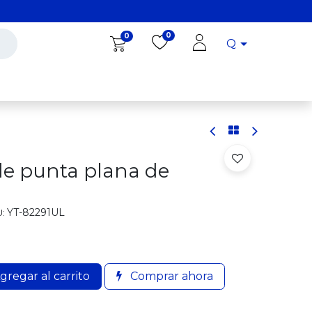
0
0
Q
Diro Tools
Diro
Blog
 de punta plana de
YT-82291UL
:
gregar al carrito
Comprar ahora