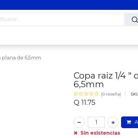
s
Nosotros
Contáctanos
Trabaja con nosotros
ta plana de 6,5mm
Copa raiz 1/4 "
6,5mm
SKU
(0 reseña)
Q
11.75
A
Sin existencias