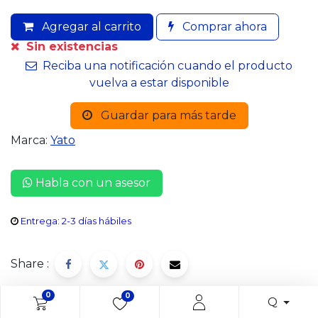
Agregar al carrito
Comprar ahora
Sin existencias
Reciba una notificación cuando el producto
vuelva a estar disponible
Guardar para más tarde
Marca:
Yato
Habla con un asesor
Entrega: 2-3 días hábiles
Share :
0
0
Q