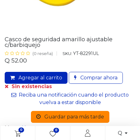
Casco de seguridad amarillo ajustable
c/barbiquejo
YT-82291UL
SKU:
(0 reseña)
Q
52.00
Agregar al carrito
Comprar ahora
Sin existencias
Reciba una notificación cuando el producto
vuelva a estar disponible
Guardar para más tarde
Marca:
Yato
0
0
Q