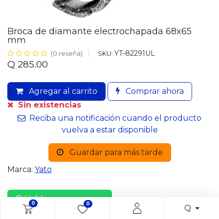
Broca de diamante electrochapada 68x65
mm
YT-82291UL
SKU:
(0 reseña)
Q
285.00
Agregar al carrito
Comprar ahora
Sin existencias
Reciba una notificación cuando el producto
vuelva a estar disponible
Guardar para más tarde
Marca:
Yato
Habla con un asesor
0
0
Q