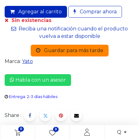
Agregar al carrito
Comprar ahora
Sin existencias
Reciba una notificación cuando el producto
vuelva a estar disponible
Guardar para más tarde
Marca:
Yato
Habla con un asesor
Entrega: 2-3 días hábiles
Share :
0
0
Q