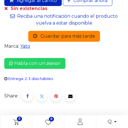
Agregar al carrito
Comprar ahora
Sin existencias
Reciba una notificación cuando el producto
vuelva a estar disponible
Guardar para más tarde
Marca:
Yato
Habla con un asesor
Entrega: 2-3 días hábiles
Share :
0
0
Descripción
Q