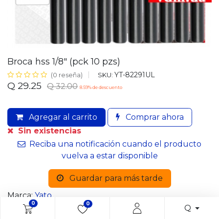
Broca hss 1/8" (pck 10 pzs)
YT-82291UL
SKU:
(0 reseña)
Q
29.25
Q
32.00
8.59
% de descuento
Agregar al carrito
Comprar ahora
Sin existencias
Reciba una notificación cuando el producto
vuelva a estar disponible
Guardar para más tarde
Marca:
Yato
0
0
Q