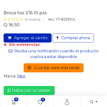
Broca hss 1/16 10 pzs
YT-82291UL
SKU:
(0 reseña)
Q
16.50
Agregar al carrito
Comprar ahora
Sin existencias
Reciba una notificación cuando el producto
vuelva a estar disponible
Guardar para más tarde
Marca:
Yato
Habla con un asesor
0
0
Q
Entrega: 2-3 días hábiles