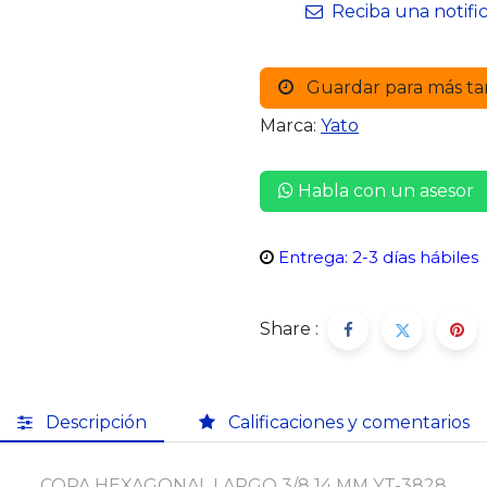
Reciba una notifi
Guardar para más ta
Marca:
Yato
Habla con un asesor
Entrega: 2-3 días hábiles
Share :
Descripción
Calificaciones y comentarios
COPA HEXAGONAL LARGO 3/8 14 MM
YT-3828