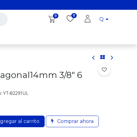
0
0
Q
Diro Tools
Diro
Blog
xagonal14mm 3/8" 6
YT-82291UL
:
gregar al carrito
Comprar ahora