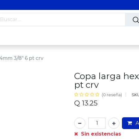
s
Nosotros
Contáctanos
Trabaja con nosotros
4mm 3/8" 6 pt crv
Copa larga he
pt crv
SKU
(0 reseña)
Q
13.25
A
Sin existencias