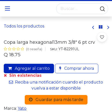
Todos los productos
Copa larga hexagonal13mm 3/8" 6 pt crv
YT-82291UL
SKU:
(0 reseña)
Q
18.75
Agregar al carrito
Comprar ahora
Sin existencias
Reciba una notificación cuando el producto
vuelva a estar disponible
Guardar para más tarde
Marca:
Yato