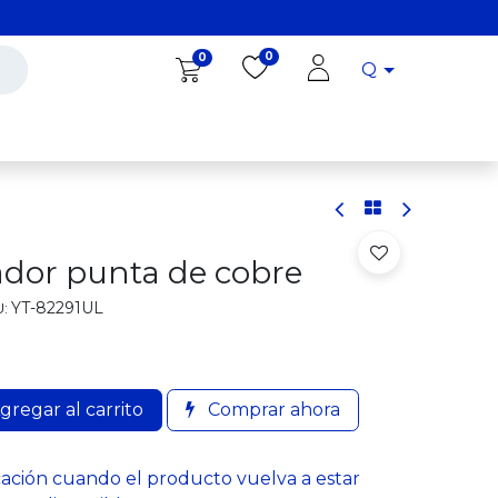
0
0
Q
Diro Tools
Diro
Blog
ador punta de cobre
YT-82291UL
:
gregar al carrito
Comprar ahora
cación cuando el producto vuelva a estar