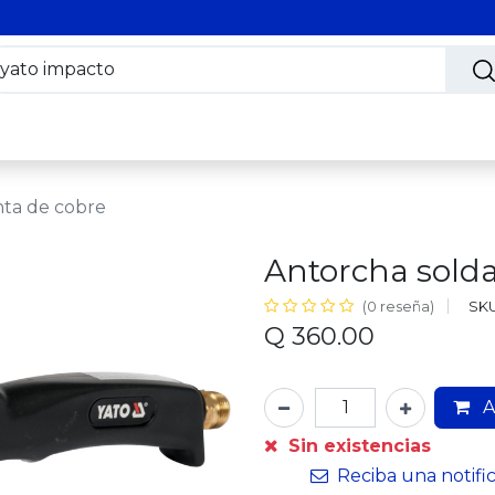
s
Nosotros
Contáctanos
Trabaja con nosotros
nta de cobre
Antorcha sold
SKU
(0 reseña)
Q
360.00
A
Sin existencias
Reciba una notifi