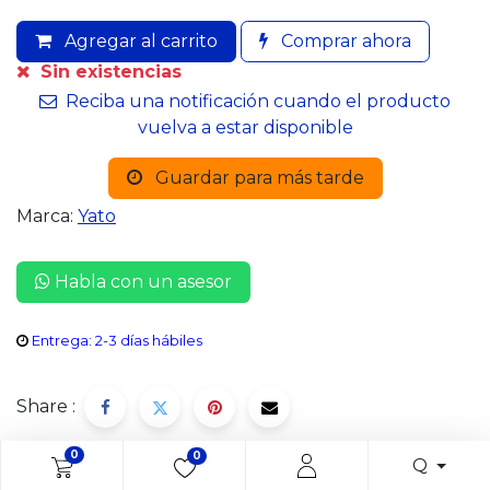
Agregar al carrito
Comprar ahora
Sin existencias
Reciba una notificación cuando el producto
vuelva a estar disponible
Guardar para más tarde
Marca:
Yato
Habla con un asesor
Entrega: 2-3 días hábiles
Share :
0
0
Q