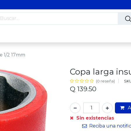
s
Nosotros
Contáctanos
Trabaja con nosotros
ve 1/2 17mm
Copa larga ins
SKU
(0 reseña)
Q
139.50
A
Sin existencias
Reciba una notifi