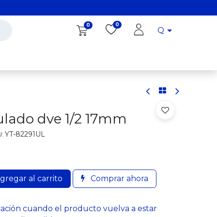
0
0
Q
Diro Tools
Diro
Blog
ulado dve 1/2 17mm
YT-82291UL
:
gregar al carrito
Comprar ahora
cación cuando el producto vuelva a estar