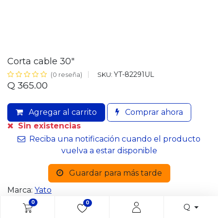
Corta cable 30"
YT-82291UL
SKU:
(0 reseña)
Q
365.00
Agregar al carrito
Comprar ahora
Sin existencias
Reciba una notificación cuando el producto
vuelva a estar disponible
Guardar para más tarde
Marca:
Yato
0
0
Q