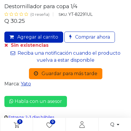
Destornillador para copa 1/4
YT-82291UL
SKU:
(0 reseña)
Q
30.25
Agregar al carrito
Comprar ahora
Sin existencias
Reciba una notificación cuando el producto
vuelva a estar disponible
Guardar para más tarde
Marca:
Yato
Habla con un asesor
Entrega: 2-3 días hábiles
0
0
Q