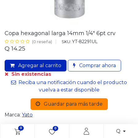
Copa hexagonal larga 14mm 1/4" 6pt crv
YT-82291UL
SKU:
(0 reseña)
Q
14.25
Agregar al carrito
Comprar ahora
Sin existencias
Reciba una notificación cuando el producto
vuelva a estar disponible
Guardar para más tarde
Marca:
Yato
0
0
Q
Habla con un asesor