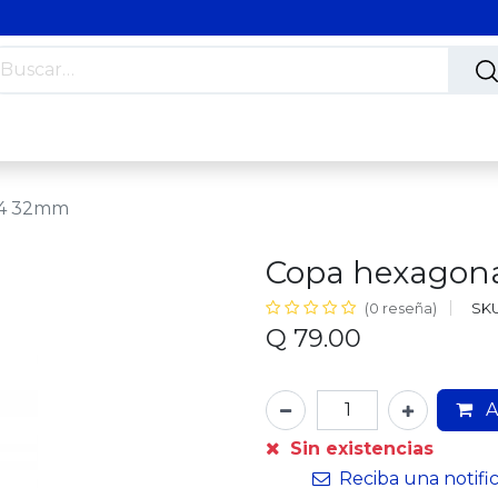
s
Nosotros
Contáctanos
Trabaja con nosotros
3/4 32mm
Copa hexagona
SKU
(0 reseña)
Q
79.00
A
Sin existencias
Reciba una notifi