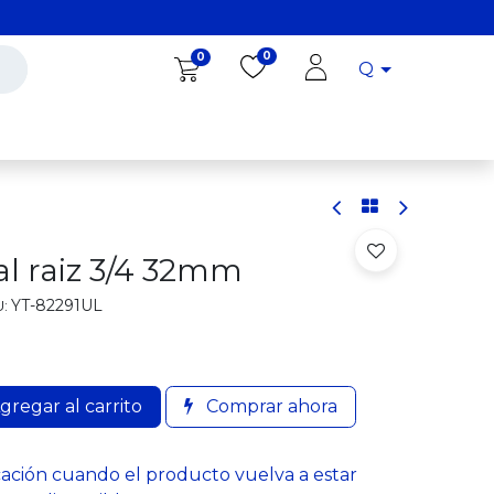
0
0
Q
Diro Tools
Diro
Blog
l raiz 3/4 32mm
YT-82291UL
:
gregar al carrito
Comprar ahora
cación cuando el producto vuelva a estar