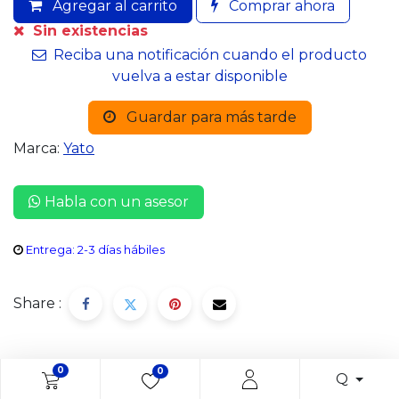
Agregar al carrito
Comprar ahora
Sin existencias
Reciba una notificación cuando el producto
vuelva a estar disponible
Guardar para más tarde
Marca:
Yato
Habla con un asesor
Entrega: 2-3 días hábiles
Share :
0
0
Descripción
Q