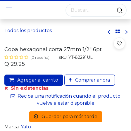
Todos los productos
Copa hexagonal corta 27mm 1/2" 6pt
YT-82291UL
SKU:
(0 reseña)
Q
29.25
Agregar al carrito
Comprar ahora
Sin existencias
Reciba una notificación cuando el producto
vuelva a estar disponible
Guardar para más tarde
Marca:
Yato