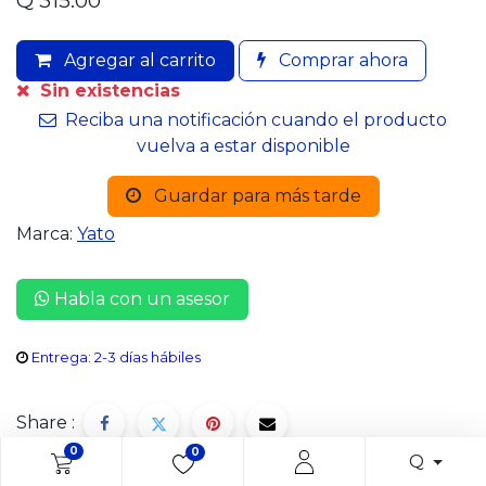
Q
315.00
Agregar al carrito
Comprar ahora
Sin existencias
Reciba una notificación cuando el producto
vuelva a estar disponible
Guardar para más tarde
Marca:
Yato
Habla con un asesor
Entrega: 2-3 días hábiles
Share :
0
0
Q