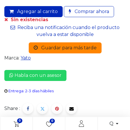
Agregar al carrito
Comprar ahora
Sin existencias
Reciba una notificación cuando el producto
vuelva a estar disponible
Guardar para más tarde
Marca:
Yato
Habla con un asesor
Entrega: 2-3 días hábiles
Share :
0
0
Q