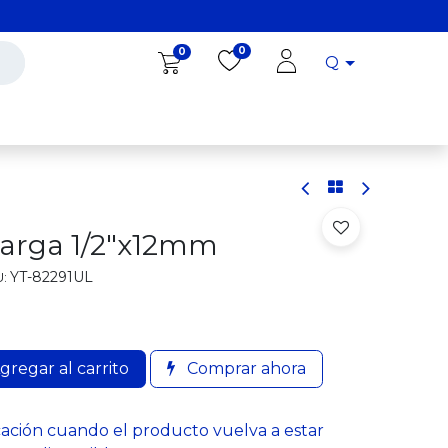
0
0
Q
Diro Tools
Diro
Blog
larga 1/2"x12mm
YT-82291UL
:
gregar al carrito
Comprar ahora
cación cuando el producto vuelva a estar