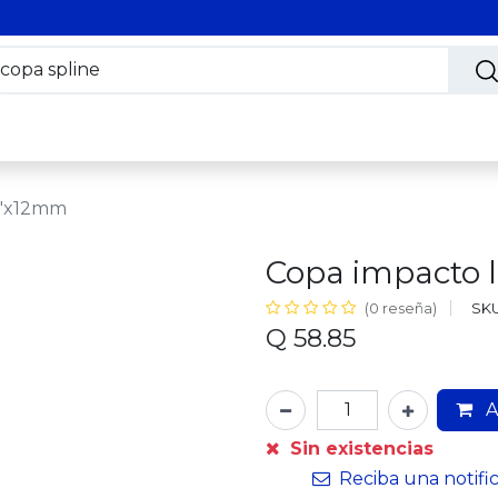
s
Nosotros
Contáctanos
Trabaja con nosotros
2"x12mm
Copa impacto 
SKU
(0 reseña)
Q
58.85
A
Sin existencias
Reciba una notifi