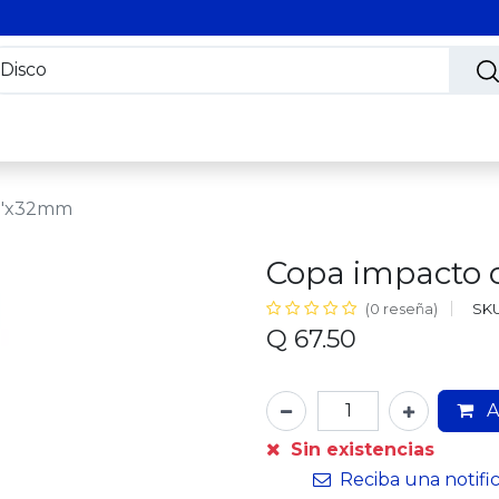
s
Nosotros
Contáctanos
Trabaja con nosotros
/2"x32mm
Copa impacto 
SKU
(0 reseña)
Q
67.50
A
Sin existencias
Reciba una notifi