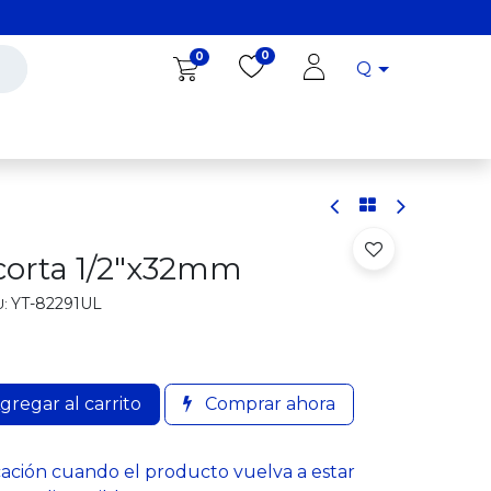
0
0
Q
Diro Tools
Diro
Blog
corta 1/2"x32mm
YT-82291UL
:
gregar al carrito
Comprar ahora
cación cuando el producto vuelva a estar