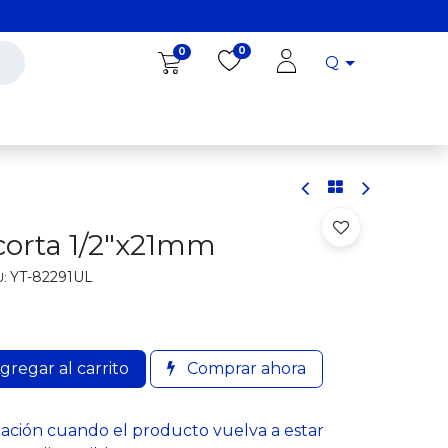
0
0
Q
Diro Tools
Diro
Blog
corta 1/2"x21mm
YT-82291UL
:
gregar al carrito
Comprar ahora
cación cuando el producto vuelva a estar