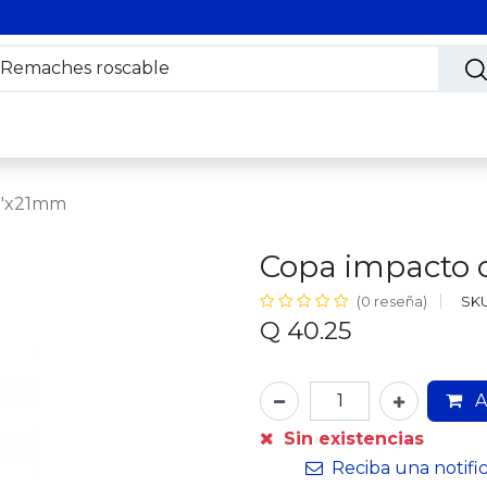
s
Nosotros
Contáctanos
Trabaja con nosotros
/2"x21mm
Copa impacto 
SKU
(0 reseña)
Q
40.25
A
Sin existencias
Reciba una notifi