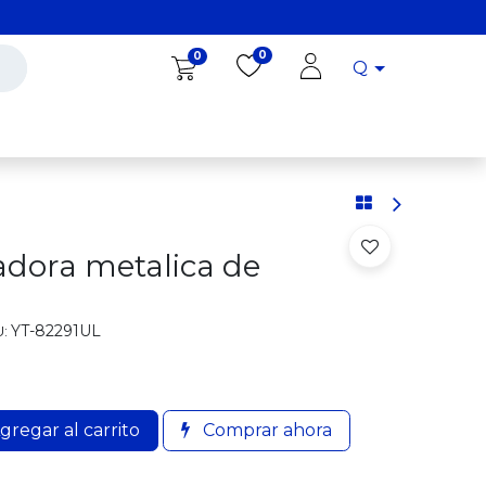
0
0
Q
Diro Tools
Diro
Blog
dora metalica de
YT-82291UL
:
gregar al carrito
Comprar ahora