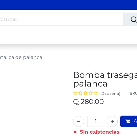
s
Nosotros
Contáctanos
Trabaja con nosotros
alica de palanca
Bomba trasega
palanca
SKU
(0 reseña)
Q
280.00
A
Sin existencias