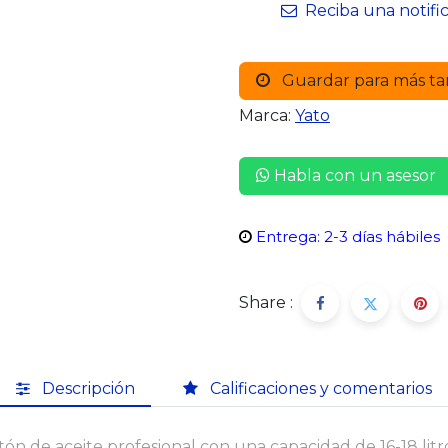
Reciba una notifi
Guardar para más ta
Marca:
Yato
Habla con un asesor
Entrega: 2-3 días hábiles
Share :
Descripción
Calificaciones y comentarios
ón de aceite profesional con una capacidad de 16-18 litr