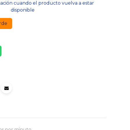
cación cuando el producto vuelva a estar
disponible
rde
os por minuto.